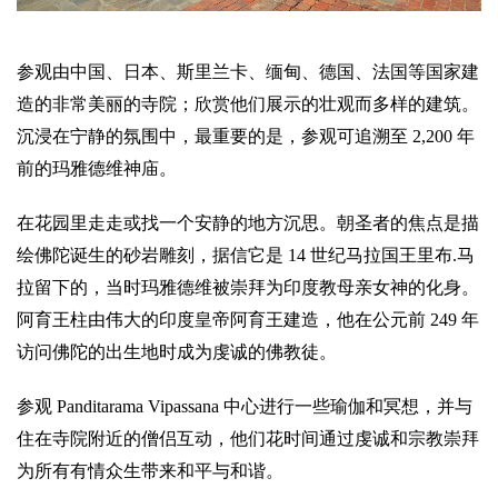
参观由中国、日本、斯里兰卡、缅甸、德国、法国等国家建
造的非常美丽的寺院；欣赏他们展示的壮观而多样的建筑。
沉浸在宁静的氛围中，最重要的是，参观可追溯至 2,200 年
前的玛雅德维神庙。
在花园里走走或找一个安静的地方沉思。朝圣者的焦点是描
绘佛陀诞生的砂岩雕刻，据信它是 14 世纪马拉国王里布.马
拉留下的，当时玛雅德维被崇拜为印度教母亲女神的化身。
阿育王柱由伟大的印度皇帝阿育王建造，他在公元前 249 年
访问佛陀的出生地时成为虔诚的佛教徒。
参观 Panditarama Vipassana 中心进行一些瑜伽和冥想，并与
住在寺院附近的僧侣互动，他们花时间通过虔诚和宗教崇拜
为所有有情众生带来和平与和谐。