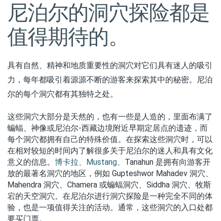
尼泊尔的洞穴探险都是
值得期待的。
具有自然、精神和地质重要性的洞穴对它们具有迷人的吸引
力，每年都吸引着源源不断的游客来探索其中的秘密。尼泊
尔的每个洞穴都有其独特之处。
这些洞穴大部分是天然的，也有一些是人造的，里面布满了
-
蝙蝠、神像或尼泊尔
西藏边境附近早期定居点的遗迹，而
每个洞穴都拥有自己的特殊价值。在探索这些洞穴时，可以
在相对较短的时间内了解很多关于尼泊尔的迷人和具有文化
Mustang
Tanahun 
意义的信息。
博卡拉、
、
是拥有向游客开
 Gupteshwor Mahadev 
放的最著名洞穴的地区，例如
洞穴、
Mahendra 
Chamera 
Siddha 
洞穴、
或蝙蝠洞穴、
洞穴、牧斯
宕的天空洞穴。在尼泊尔进行洞穴探险是一种完全不同的体
验，也是一项值得关注的活动。通常，这些洞穴的入口处都
要买门票。