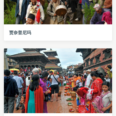
贾奈普尼玛