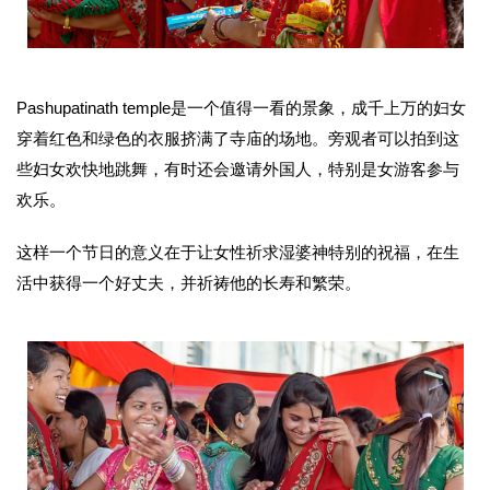
Pashupatinath temple是一个值得一看的景象，成千上万的妇女
穿着红色和绿色的衣服挤满了寺庙的场地。旁观者可以拍到这
些妇女欢快地跳舞，有时还会邀请外国人，特别是女游客参与
欢乐。
这样一个节日的意义在于让女性祈求湿婆神特别的祝福，在生
活中获得一个好丈夫，并祈祷他的长寿和繁荣。