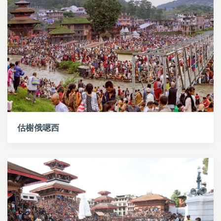
估榭俄嗯西