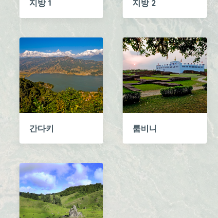
지방 1
지방 2
간다키
룸비니