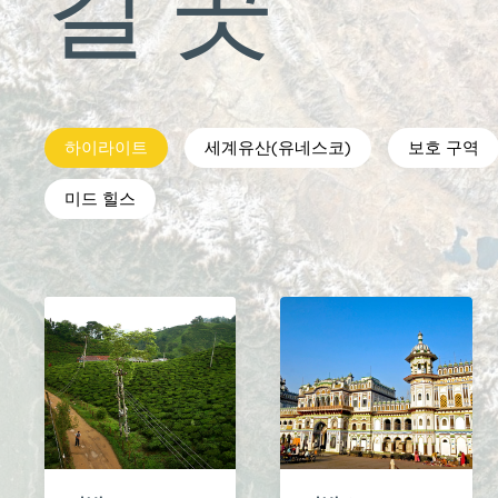
갈 곳
하이라이트
세계유산(유네스코)
보호 구역
미드 힐스