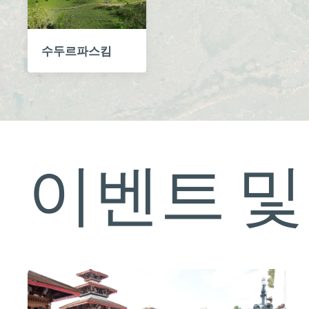
수두르파스킴
이벤트 및