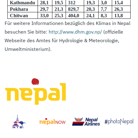
Kathmandu
28,1
19,5
312
19,3
3,0
15,4
Pokhara
29,7
21,3
829,7
20,3
7,7
26,3
Chitwan
33,0
25,3
404,0
24,1
8,3
13,8
Für weitere Informationen bezüglich des Klimas in Nepal
besuchen Sie bitte:
http://www.dhm.gov.np/
(offizielle
Webseite des Amtes für Hydrologie & Meteorologie,
Umweltministerium).