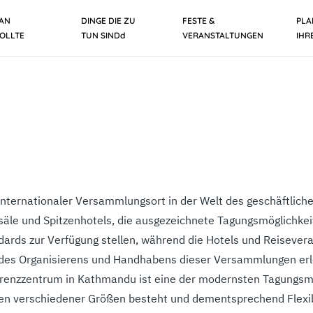
MAN
DINGE DIE ZU
FESTE &
PLA
OLLTE
TUN SINDd
VERANSTALTUNGEN
IHR
s internationaler Versammlungsort in der Welt des geschäftlich
säle und Spitzenhotels, die ausgezeichnete Tagungsmöglichkei
dards zur Verfügung stellen, während die Hotels und Reisever
des Organisierens und Handhabens dieser Versammlungen erl
erenzzentrum in Kathmandu ist eine der modernsten Tagungsmö
en verschiedener Größen besteht und dementsprechend Flexibi