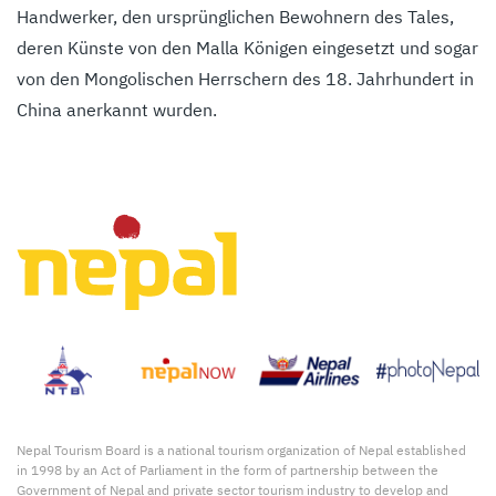
Handwerker, den ursprünglichen Bewohnern des Tales,
deren Künste von den Malla Königen eingesetzt und sogar
von den Mongolischen Herrschern des 18. Jahrhundert in
China anerkannt wurden.
Nepal Tourism Board is a national tourism organization of Nepal established
in 1998 by an Act of Parliament in the form of partnership between the
Government of Nepal and private sector tourism industry to develop and