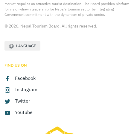
market Nepal as an attractive tourist destination. The Board provides platform
for vision-drawn leadership for Nepal’s tourism sector by integrating
Government commitment with the dynamism of private sector.
© 2026. Nepal Tourism Board. All rights reserved.
LANGUAGE
FIND US ON
Facebook
Instagram
Twitter
Youtube
Site by:
Web Creation Nepal