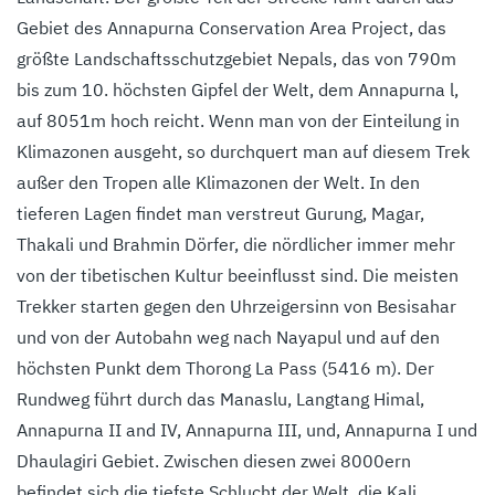
Gebiet des Annapurna Conservation Area Project, das
größte Landschaftsschutzgebiet Nepals, das von 790m
bis zum 10. höchsten Gipfel der Welt, dem Annapurna l,
auf 8051m hoch reicht. Wenn man von der Einteilung in
Klimazonen ausgeht, so durchquert man auf diesem Trek
außer den Tropen alle Klimazonen der Welt. In den
tieferen Lagen findet man verstreut Gurung, Magar,
Thakali und Brahmin Dörfer, die nördlicher immer mehr
von der tibetischen Kultur beeinflusst sind. Die meisten
Trekker starten gegen den Uhrzeigersinn von Besisahar
und von der Autobahn weg nach Nayapul und auf den
höchsten Punkt dem Thorong La Pass (5416 m). Der
Rundweg führt durch das Manaslu, Langtang Himal,
Annapurna II and IV, Annapurna III, und, Annapurna I und
Dhaulagiri Gebiet. Zwischen diesen zwei 8000ern
befindet sich die tiefste Schlucht der Welt, die Kali