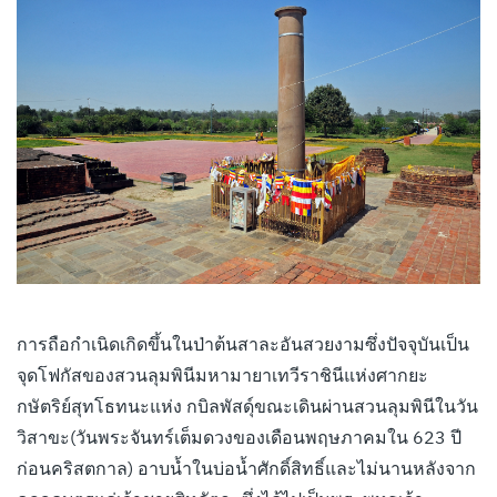
การถือกำเนิดเกิดขึ้นในป่าต้นสาละอันสวยงามซึ่งปัจจุบันเป็น
จุดโฟกัสของสวนลุมพินีมหามายาเทวีราชินีแห่งศากยะ
กษัตริย์สุทโธทนะแห่ง กบิลพัสดุ์ขณะเดินผ่านสวนลุมพินีในวัน
วิสาขะ(วันพระจันทร์เต็มดวงของเดือนพฤษภาคมใน 623 ปี
ก่อนคริสตกาล) อาบน้ำในบ่อน้ำศักดิ์สิทธิ์และไม่นานหลังจาก