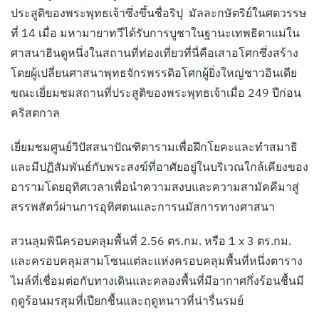
ประสูติของพระพุทธเจ้าซึ่งขึ้นชื่อริปุ มัลละกษัตริย์ในศตวรรษ
ที่ 14 เมื่อ มหามายาทวีได้รับการบูชาในฐานะเทพธิดาแม่ใน
ศาสนาฮินดูหนึ่งในสถานที่ท่องเที่ยวที่นี่คือเสาอโศกซึ่งสร้าง
โดยผู้เปลี่ยนศาสนาพุทธจักรพรรดิอโศกผู้ยิ่งใหญ่ชาวอินเดีย
ขณะเยี่ยมชมสถานที่ประสูติของพระพุทธเจ้าเมื่อ 249 ปีก่อน
คริสตกาล
เยี่ยมชมศูนย์วิปัสสนาปัณฑิตารามเพื่อฝึกโยคะและทำสมาธิ
และมีปฏิสัมพันธ์กับพระสงฆ์ที่อาศัยอยู่ในบริเวณใกล้เคียงของ
อารามโดยอุทิศเวลาเพื่อนำความสงบและความสามัคคีมาสู่
สรรพสัตว์ผ่านการอุทิศตนและการนมัสการทางศาสนา
สวนลุมพินีครอบคลุมพื้นที่ 2.56 ตร.กม. หรือ 1 x 3 ตร.กม.
และครอบคลุมสามโซนแต่ละแห่งครอบคลุมพื้นที่หนึ่งตาราง
ไมล์ที่เชื่อมต่อกับทางเดินและคลองพื้นที่มีอากาศกึ่งร้อนชื้นมี
ฤดูร้อนมรสุมที่เปียกชื้นและฤดูหนาวที่น่ารื่นรมย์