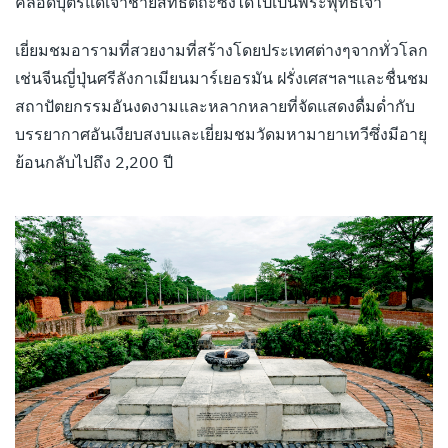
คลอดบุตรแด่เจ้าชายสิทธัตถะซึ่งได้ไปเป็นพระพุทธเจ้า
เยี่ยมชมอารามที่สวยงามที่สร้างโดยประเทศต่างๆจากทั่วโลก
เช่นจีนญี่ปุ่นศรีลังกาเมียนมาร์เยอรมัน ฝรั่งเศสฯลฯและชื่นชม
สถาปัตยกรรมอันงดงามและหลากหลายที่จัดแสดงดื่มด่ำกับ
บรรยากาศอันเงียบสงบและเยี่ยมชมวัดมหามายาเทวีซึ่งมีอายุ
ย้อนกลับไปถึง 2,200 ปี