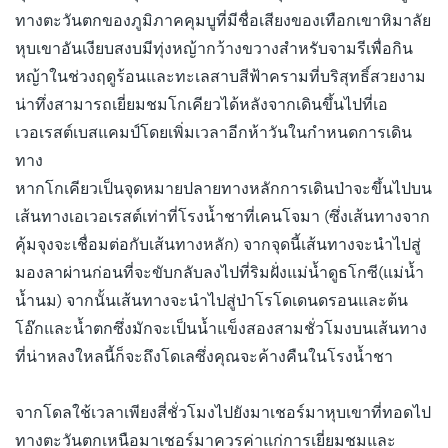
ทางตะวันตกของภูมิภาคคุมบูที่มีชื่อเสียงของเทือกเขาหิมาลัย
หุบเขาอันเงียบสงบมีทุ่งหญ้ากว้างขวางสำหรับจามรีเพื่อกิน
หญ้าในช่วงฤดูร้อนและทะเลสาบสีฟ้าครามที่บริสุทธิ์สวยงาม
น่าทึ่งสามารถเยี่ยมชมโกเคียวได้หลังจากเดินขึ้นไปที่เอ
เวอเรสต์เบสแคมป์โดยเพิ่มเวลาอีกห้าวันในกำหนดการเดิน
ทาง
หากโกเคียวเป็นจุดหมายปลายทางหลักการเดินป่าจะขึ้นไปบน
เส้นทางเอเวอเรสต์เท่าที่โรงน้ำชาที่เคนโจมา (ซึ่งเส้นทางจาก
คุ้มจุงจะเชื่อมต่อกับเส้นทางหลัก) จากจุดนี้เส้นทางจะนำไปสู่
มองลาผ่านก่อนที่จะขับกลับลงไปที่ริมฝั่งแม่น้ำดูธโกซี(แม่น้ำ
น้ำนม) จากนั้นเส้นทางจะนำไปสู่ป่าโรโดเดนดรอนและต้น
โอ๊กและน้ำตกซึ่งมักจะเป็นน้ำแข็งสองสามชั่วโมงบนเส้นทาง
ที่น่าหลงใหลนี้ก็จะถึงโดเลซึ่งคุณจะค้างคืนในโรงน้ำชา
จากโดลใช้เวลาเพียงสี่ชั่วโมงไปยังมาเชอร์มาหุบเขาที่ทอดไป
ทางตะวันตกเหนือมาเชอร์มาควรค่าแก่การเยี่ยมชมและ