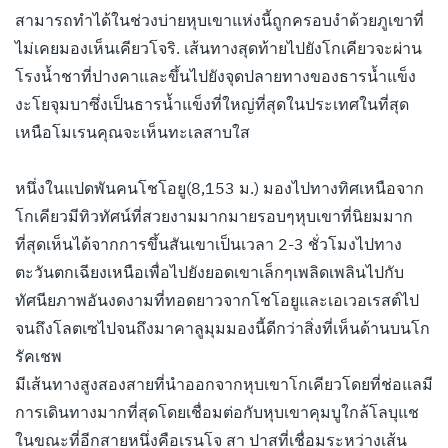
สามารถทำได้ในช่วงบ่ายหุบเขาแห่งนี้ถูกครอบงำด้วยภูเขาที่
ไม่เคยมองเห็นเคียวโจริ. เส้นทางสุดท้ายไปยังโกเคียวจะผ่าน
โรงน้ำชาที่ปางคาและขึ้นไปยังจุดปลายทางของธารน้ำแข็ง
งะโยจุมบาซึ่งเป็นธารน้ำแข็งที่ใหญ่ที่สุดในประเทศในที่สุด
เหนือโมเรนคุณจะเห็นทะเลสาบใส
หนึ่งในแปดพันคนโชโอยู(8,153 ม.) มองไปทางทิศเหนือจาก
โกเคียวมีทิวทัศน์ที่สวยงามมากมายรอบๆหุบเขาที่นิยมมาก
ที่สุดเห็นได้จากการขึ้นสันเขาเป็นเวลา 2-3 ชั่วโมงไปทาง
ตะวันตกเฉียงเหนือเพื่อไปยังยอดเขาเล็กๆเพลิดเพลินไปกับ
ทัศนียภาพอันงดงามที่ทอดยาวจากโชโอยูและเอเวอเรสต์ไป
จนถึงโลตเซไปจนถึงมาคาลูมุมมองนี้ดีกว่าสิ่งที่เห็นด้านบนโก
รัคเชพ
มีเส้นทางสูงสองสายที่นำออกจากหุบเขาโกเคียวโดยที่ช่อแลมี
การเดินทางมากที่สุดโดยเชื่อมต่อกับหุบเขาคุมบูใกล้โลบุแช
ในขณะที่อีกสายหนึ่งคือเรนโจ สา ปาสที่เชื่อมระหว่างเส้น